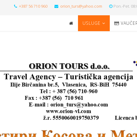
+387 56 710 960
orion_turs@yahoo.com
Pon.-Pet. 08:
USLUGE
VAUČER