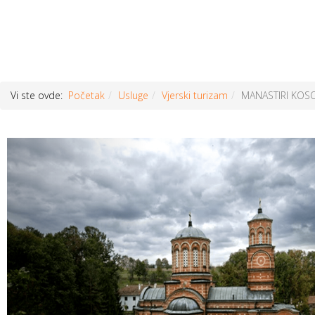
Vi ste ovde:
Početak
Usluge
Vjerski turizam
MANASTIRI KOSO
Prethodni
članak