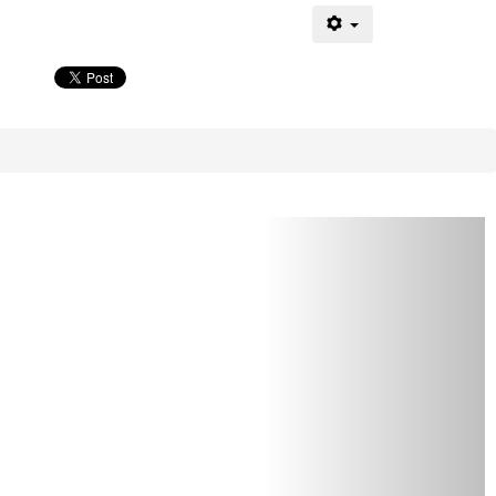
Sljedeći
članak