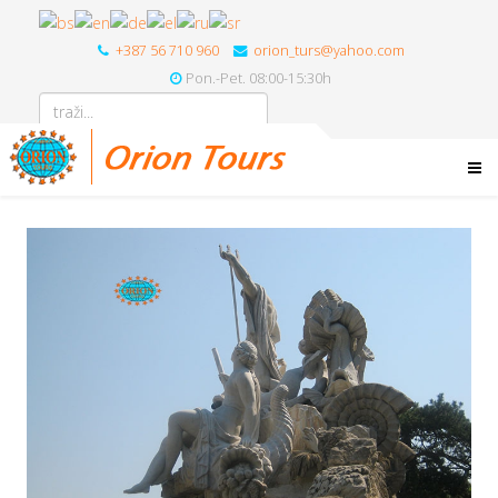
+387 56 710 960
orion_turs@yahoo.com
Pon.-Pet. 08:00-15:30h