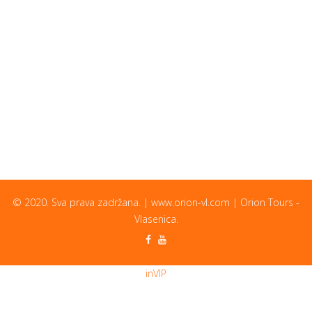
© 2020. Sva prava zadržana. | www.orion-vl.com | Orion Tours -
Vlasenica.
inVIP