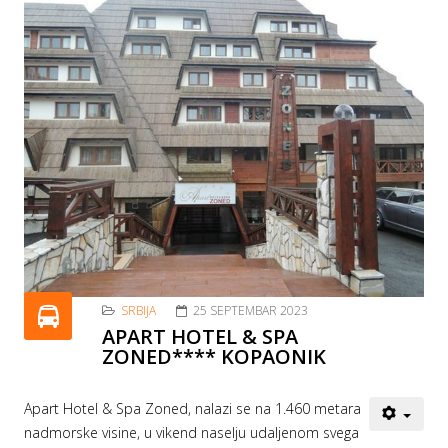
SRBIJA
25 SEPTEMBAR 2023
APART HOTEL & SPA
ZONED**** KOPAONIK
Apart Hotel & Spa Zoned, nalazi se na 1.460 metara
nadmorske visine, u vikend naselju udaljenom svega