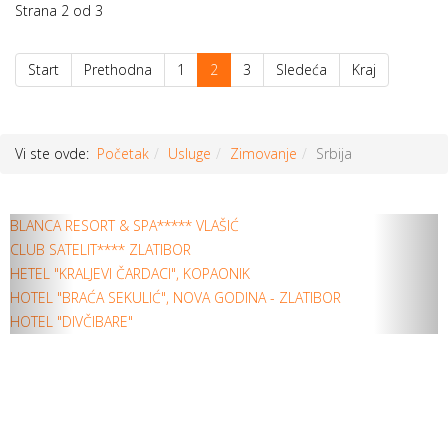
Strana 2 od 3
Start
Prethodna
1
2
3
Sledeća
Kraj
Vi ste ovde:
Početak
Usluge
Zimovanje
Srbija
Prethodni
Sljed
BLANCA RESORT & SPA***** VLAŠIĆ
članak
član
CLUB SATELIT**** ZLATIBOR
HETEL "KRALJEVI ČARDACI", KOPAONIK
HOTEL "BRAĆA SEKULIĆ", NOVA GODINA - ZLATIBOR
HOTEL "DIVČIBARE"