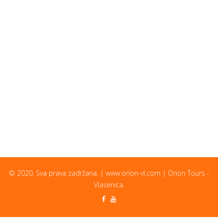
© 2020. Sva prava zadržana. | www.orion-vl.com | Orion Tours -
Vlasenica.