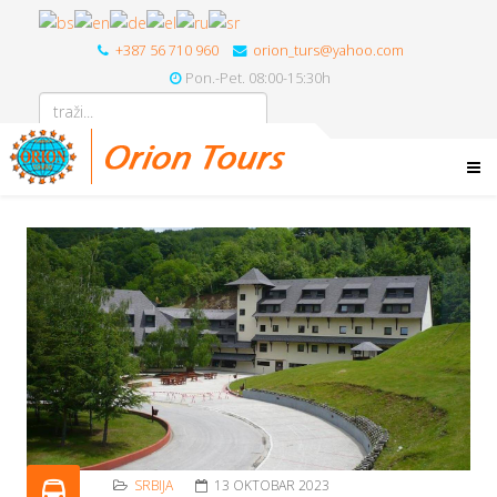
+387 56 710 960
orion_turs@yahoo.com
Pon.-Pet. 08:00-15:30h
SRBIJA
13 OKTOBAR 2023